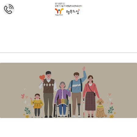
홈
센터소개
인사말
연혁 및 운영체계
시설현황
직원현황
오시는길
센터소개
인사말
치매어르신과 가족 모두 건강하고 질 높은 노년의 삶을
누릴 수 있도록 돕는 치매전문기관입니다.
부평구 구립 치매전담형 주간보호센터 행복의집은