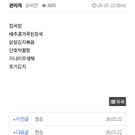
관리자
0건
38회
26-05-22 08:41
잡곡밥
배추콩가루된장국
닭살김치볶음
단호박꿀찜
미나리무생채
포기김치
목록
이전글
점심
26.05.22
다음글
점심
26.05.22